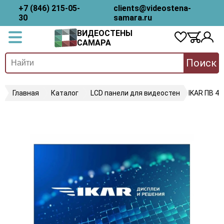
+7 (846) 215-05-
clients@videostena-
30
samara.ru
ВИДЕОСТЕНЫ
САМАРА
Поиск
Главная
Каталог
LCD панели для видеостен
IKAR ПВ 46