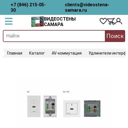
+7 (846) 215-05-
clients@videostena-
30
samara.ru
ВИДЕОСТЕНЫ
САМАРА
Поиск
Главная
Каталог
AV-коммутация
Удлинители интерфе