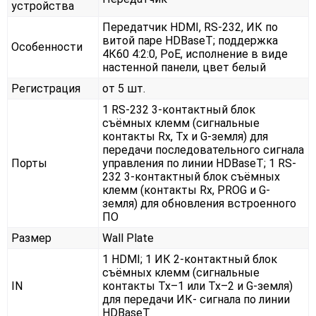
устройства
Передатчик HDMI, RS-232, ИК по
витой паре HDBaseT; поддержка
Особенности
4К60 4:2:0, PoE, исполнение в виде
настенной панели, цвет белый
Регистрация
от 5 шт.
1 RS-232 3-контактный блок
съёмных клемм (сигнальные
контакты Rx, Tx и G-земля) для
передачи последовательного сигнала
Порты
управления по линии HDBaseT; 1 RS-
232 3-контактный блок съёмных
клемм (контакты Rx, PROG и G-
земля) для обновления встроенного
ПО
Размер
Wall Plate
1 HDMI; 1 ИК 2-контактный блок
съёмных клемм (сигнальные
IN
контакты Tx–1 или Tx–2 и G-земля)
для передачи ИК- сигнала по линии
HDBaseT