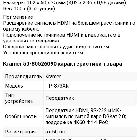
Размеры: 102 х 60 х 25 мм (4,02 х 2,36 х 0,98 дюйма)
Вес: 100 г (3,53 унции)
Применение
Расширение сигналов HDMI на большем расстоянии по
одному кабелю
Подключение источников HDMI к видеокартам в
удаленных помещениях
Создание многозонных аудио-видео систем
Установка проекционных систем
Kramer 50-80526090 характеристики товара
Производитель
Kramer
Модель
TP-873XR
Тип
Передатчик
устройства
Передатчик HDMI, RS-232 и ИК-
Особенности
сигналов по витой паре DGKat 2.0;
поддержка 4К60 4:4:4, PoC
Регистрация
от 50 шт.