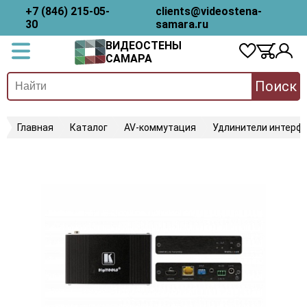
+7 (846) 215-05-
clients@videostena-
30
samara.ru
ВИДЕОСТЕНЫ
САМАРА
Поиск
Главная
Каталог
AV-коммутация
Удлинители интерфе