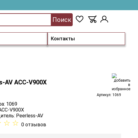
Поиск
Контакты
ss-AV ACC-V900X
Артикул: 1069
а: 1069
 ACC-V900X
итель:
Peerless-AV
☆
☆
☆
0 отзывов