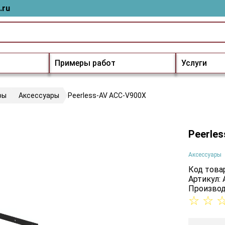
.ru
Примеры работ
Услуги
ры
Аксессуары
Peerless-AV ACC-V900X
Peerle
Аксессуары
Код товар
Артикул:
Производ
☆
☆