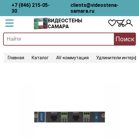
+7 (846) 215-05-
clients@videostena-
30
samara.ru
ВИДЕОСТЕНЫ
САМАРА
Поиск
Главная
Каталог
AV-коммутация
Удлинители интерфе