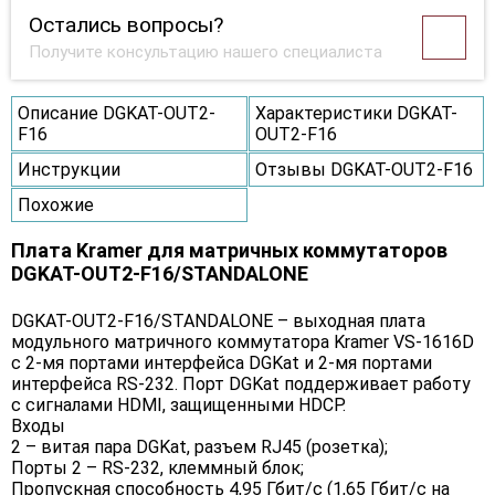
Остались вопросы?
Получите консультацию нашего специалиста
Описание DGKAT-OUT2-
Характеристики DGKAT-
F16
OUT2-F16
Инструкции
Отзывы DGKAT-OUT2-F16
Похожие
Плата Kramer для матричных коммутаторов
DGKAT-OUT2-F16/STANDALONE
DGKAT-OUT2-F16/STANDALONE – выходная плата
модульного матричного коммутатора Kramer VS-1616D
с 2-мя портами интерфейса DGKat и 2-мя портами
интерфейса RS-232. Порт DGKat поддерживает работу
с сигналами HDMI, защищенными HDCP.
Входы
2 – витая пара DGKat, разъем RJ45 (розетка);
Порты 2 – RS-232, клеммный блок;
Пропускная способность 4,95 Гбит/с (1,65 Гбит/с на