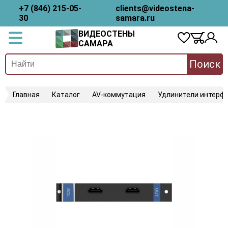
+7 (846) 215-05-
clients@videostena-
30
samara.ru
ВИДЕОСТЕНЫ
САМАРА
Поиск
Главная
Каталог
AV-коммутация
Удлинители интерфе