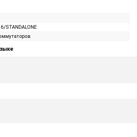
F16/STANDALONE
коммутаторов
языке