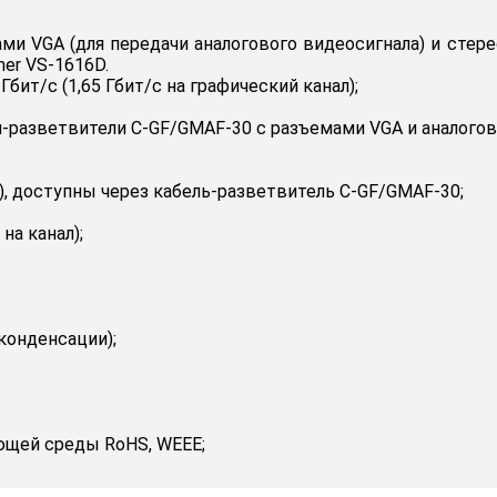
ми VGA (для передачи аналогового видеосигнала) и стер
er VS-1616D.
бит/с (1,65 Гбит/с на графический канал);
-разветвители C-GF/GMAF-30 с разъемами VGA и аналоговог
ка), доступны через кабель-разветвитель C-GF/GMAF-30;
на канал);
конденсации);
ющей среды RoHS, WEEE;