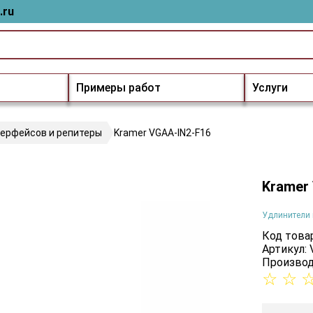
.ru
Примеры работ
Услуги
терфейсов и репитеры
Kramer VGAA-IN2-F16
Kramer
Удлинители 
Код товар
Артикул:
Производ
☆
☆