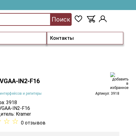
Поиск
Контакты
 VGAA-IN2-F16
интерфейсов и репитеры
Артикул: 3918
а: 3918
 VGAA-IN2-F16
итель:
Kramer
☆
☆
☆
0 отзывов