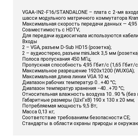
VGAA-IN2-F16/STANDALONE – плата с 2-мя входа
шасси модульного матричного коммутатора Kram
Максимальная скорость передачи данных — 4,95 Г
Совместимость с HDTV;
Для передачи аудиосигнала используются кабели
Входы
2 – VGA, разъем D-Sub HD15 (розетка);
2 – аудиостерео, разъем miniJack 3,5 мм (розет
Полоса пропускания 450 МГц;
Пропускная способность 4,95 Гбит/с (1,65 Гбит/с 
Максимальное разрешение 1920x1200 (WUXGA);
Максимальная длина линии VGA 10 м;
Диапазон рабочих температур 0…+40 °C;
Диапазон температур хранения −40…+70 °C;
Относительная влажность воздуха 10…90 % (без 
Габаритные размеры (ШxГxВ) 190 x 130 x 20 мм;
Потребляемая мощность 9,5 Вт;
Масса 0,13 кг;
Соответствие требованиям безопасности CE;
Стандарты в области охраны природы и окружа