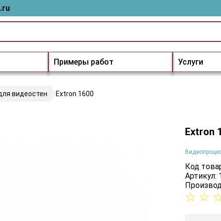
.ru
Примеры работ
Услуги
для видеостен
Extron 1600
Extron
Видеопроцес
Код товар
Артикул: 
Производ
☆
☆