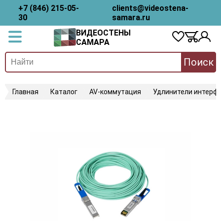
+7 (846) 215-05-
clients@videostena-
30
samara.ru
ВИДЕОСТЕНЫ
САМАРА
Поиск
Главная
Каталог
AV-коммутация
Удлинители интерфе