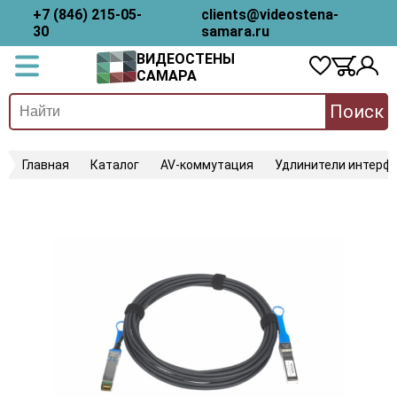
+7 (846) 215-05-
clients@videostena-
30
samara.ru
ВИДЕОСТЕНЫ
САМАРА
Поиск
Главная
Каталог
AV-коммутация
Удлинители интерфе