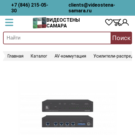
+7 (846) 215-05-
clients@videostena-
30
samara.ru
ВИДЕОСТЕНЫ
САМАРА
Поиск
Главная
Каталог
AV-коммутация
Усилители-распред