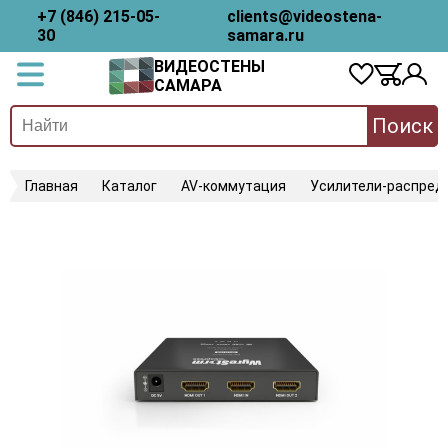
+7 (846) 215-05-
clients@videostena-
30
samara.ru
ВИДЕОСТЕНЫ
САМАРА
Поиск
Главная
Каталог
AV-коммутация
Усилители-распред