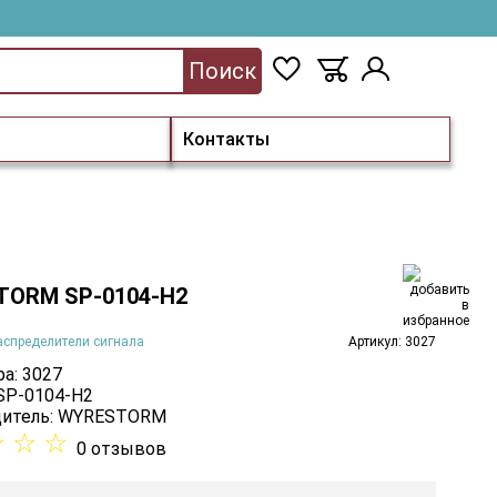
Поиск
Контакты
ORM SP-0104-H2
аспределители сигнала
Артикул: 3027
а: 3027
 SP-0104-H2
итель:
WYRESTORM
☆
☆
☆
0 отзывов