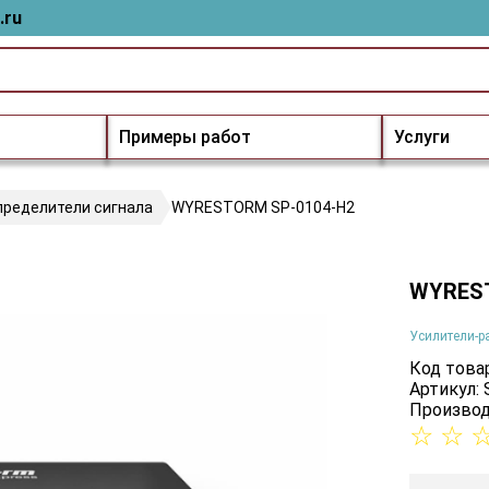
.ru
Примеры работ
Услуги
пределители сигнала
WYRESTORM SP-0104-H2
WYREST
Усилители-р
Код товар
Артикул:
Производ
☆
☆