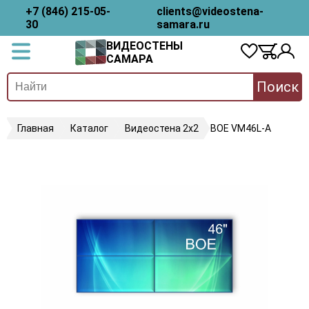
+7 (846) 215-05-
clients@videostena-
30
samara.ru
ВИДЕОСТЕНЫ
САМАРА
Поиск
Главная
Каталог
Видеостена 2x2
BOE VM46L-A