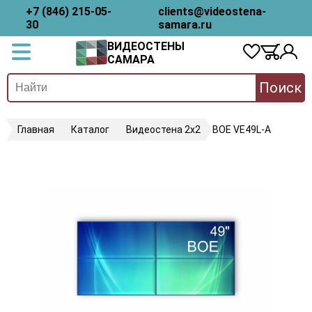
+7 (846) 215-05-
clients@videostena-
30
samara.ru
ВИДЕОСТЕНЫ
САМАРА
Поиск
Главная
Каталог
Видеостена 2x2
BOE VE49L-A