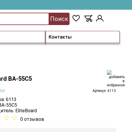
Поиск
Контакты
ard BA-55C5
2x2
Артикул: 6113
а: 6113
 BA-55C5
итель:
EliteBoard
☆
☆
☆
0 отзывов