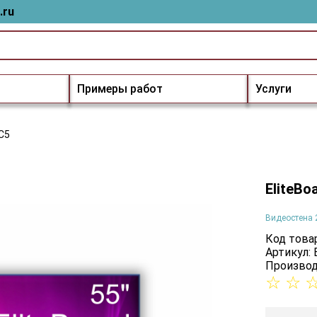
.ru
Примеры работ
Услуги
5C5
EliteBo
Видеостена 
Код товар
Артикул:
Производ
☆
☆