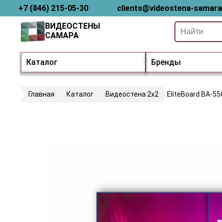
+7 (846) 215-05-30
clients@videostena-samara
ВИДЕОСТЕНЫ
САМАРА
Каталог
Бренды
Главная
Каталог
Видеостена 2x2
EliteBoard BA-5