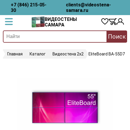
+7 (846) 215-05-
clients@videostena-
30
samara.ru
ВИДЕОСТЕНЫ
САМАРА
Поиск
Главная
Каталог
Видеостена 2x2
EliteBoard BA-55D7