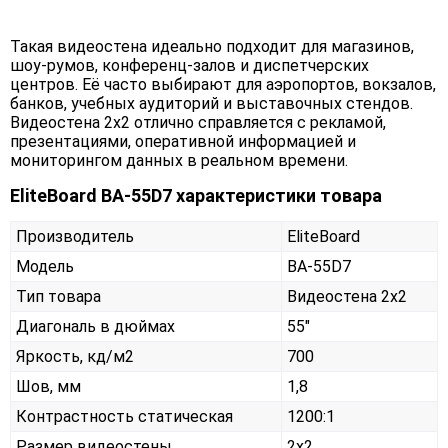
Такая видеостена идеально подходит для магазинов,
шоу-румов, конференц-залов и диспетчерских
центров. Её часто выбирают для аэропортов, вокзалов,
банков, учебных аудиторий и выставочных стендов.
Видеостена 2х2 отлично справляется с рекламой,
презентациями, оперативной информацией и
мониторингом данных в реальном времени.
EliteBoard BA-55D7 характеристики товара
Производитель
EliteBoard
Модель
BA-55D7
Тип товара
Видеостена 2х2
Диагональ в дюймах
55"
Яркость, кд/м2
700
Шов, мм
1,8
Контрастность статическая
1200:1
Размер видеостены
2x2