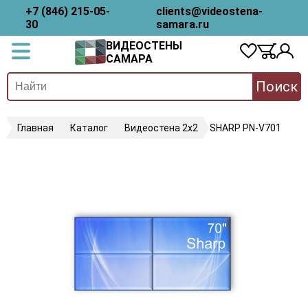
+7 (846) 215-05-
clients@videostena-
30
samara.ru
ВИДЕОСТЕНЫ
САМАРА
Поиск
Главная
Каталог
Видеостена 2x2
SHARP PN-V701