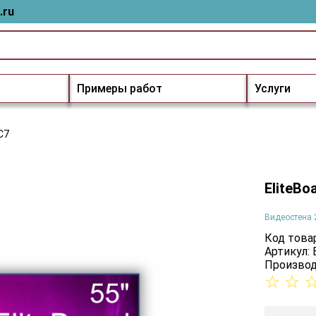
.ru
Примеры работ
Услуги
C7
EliteBo
Видеостена 
Код товар
Артикул:
Производ
☆
☆