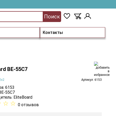
Поиск
Контакты
ard BE-55C7
2x2
Артикул: 6153
а: 6153
 BE-55C7
итель:
EliteBoard
☆
☆
☆
0 отзывов