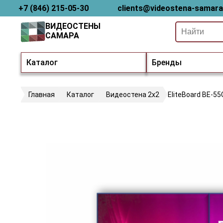
+7 (846) 215-05-30
clients@videostena-samara
ВИДЕОСТЕНЫ
САМАРА
Каталог
Бренды
Главная
Каталог
Видеостена 2x2
EliteBoard BE-55