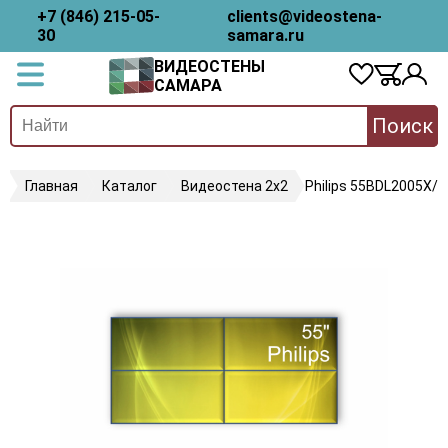
+7 (846) 215-05-
clients@videostena-
30
samara.ru
ВИДЕОСТЕНЫ
САМАРА
Поиск
Главная
Каталог
Видеостена 2x2
Philips 55BDL2005X/0