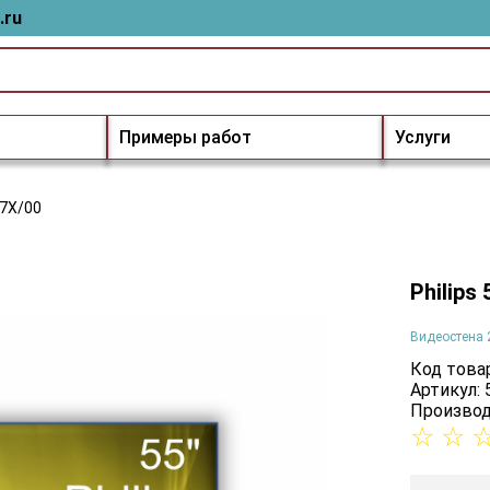
.ru
Примеры работ
Услуги
07X/00
Philips
Видеостена 
Код товар
Артикул:
Производ
☆
☆