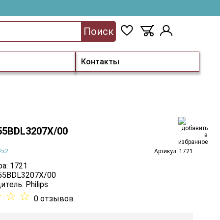
Поиск
Контакты
 55BDL3207X/00
2x2
Артикул: 1721
а: 1721
 55BDL3207X/00
итель:
Philips
☆
☆
☆
0 отзывов