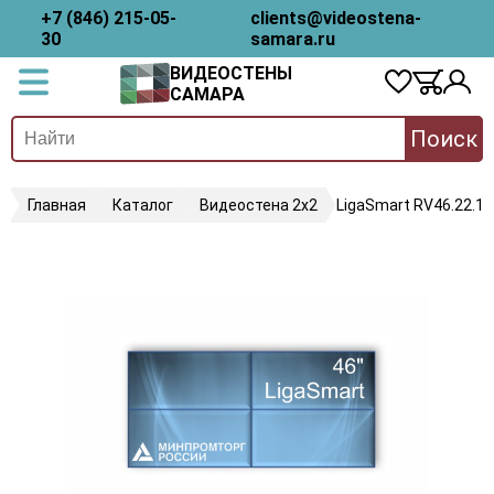
+7 (846) 215-05-
clients@videostena-
30
samara.ru
ВИДЕОСТЕНЫ
САМАРА
Поиск
Главная
Каталог
Видеостена 2x2
LigaSmart RV46.22.18