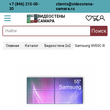
+7 (846) 215-05-
clients@videostena-
30
samara.ru
ВИДЕОСТЕНЫ
САМАРА
Поиск
Главная
Каталог
Видеостена 2x2
Samsung VH55C-R