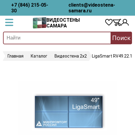
+7 (846) 215-05-
clients@videostena-
30
samara.ru
ВИДЕОСТЕНЫ
САМАРА
Поиск
Главная
Каталог
Видеостена 2x2
LigaSmart RV49.22.18