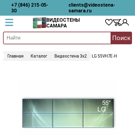
+7 (846) 215-05-
clients@videostena-
30
samara.ru
ВИДЕОСТЕНЫ
САМАРА
Поиск
Главная
Каталог
Видеостена 3х2
LG 55VH7E-H