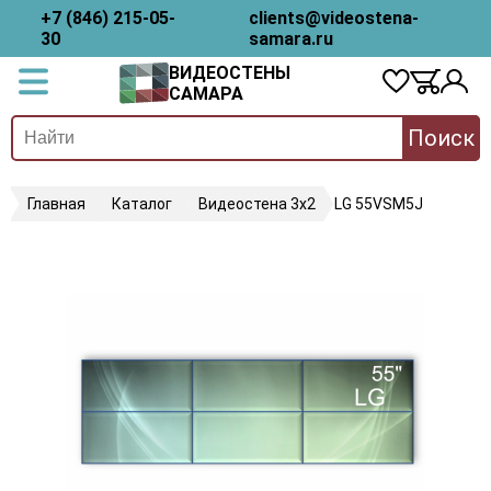
+7 (846) 215-05-
clients@videostena-
30
samara.ru
ВИДЕОСТЕНЫ
САМАРА
Поиск
Главная
Каталог
Видеостена 3х2
LG 55VSM5J