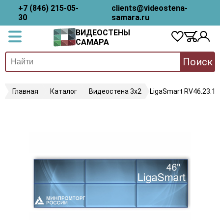
+7 (846) 215-05-
clients@videostena-
30
samara.ru
ВИДЕОСТЕНЫ
САМАРА
Поиск
Главная
Каталог
Видеостена 3х2
LigaSmart RV46.23.18