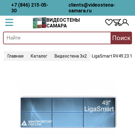
+7 (846) 215-05-
clients@videostena-
30
samara.ru
ВИДЕОСТЕНЫ
САМАРА
Поиск
Главная
Каталог
Видеостена 3х2
LigaSmart RV49.23.18