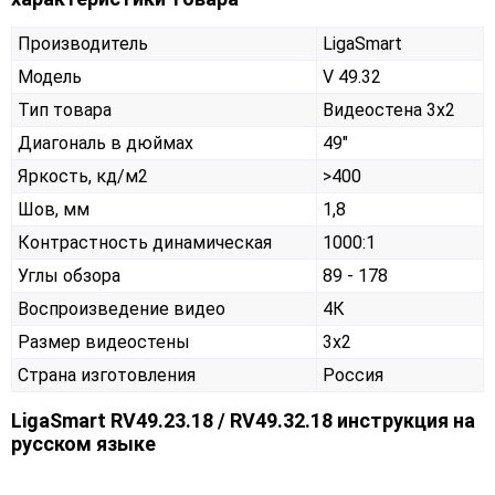
Производитель
LigaSmart
Модель
V 49.32
Тип товара
Видеостена 3х2
Диагональ в дюймах
49"
Яркость, кд/м2
>400
Шов, мм
1,8
Контрастность динамическая
1000:1
Углы обзора
89 - 178
Воспроизведение видео
4К
Размер видеостены
3x2
Страна изготовления
Россия
LigaSmart RV49.23.18 / RV49.32.18 инструкция на
русском языке