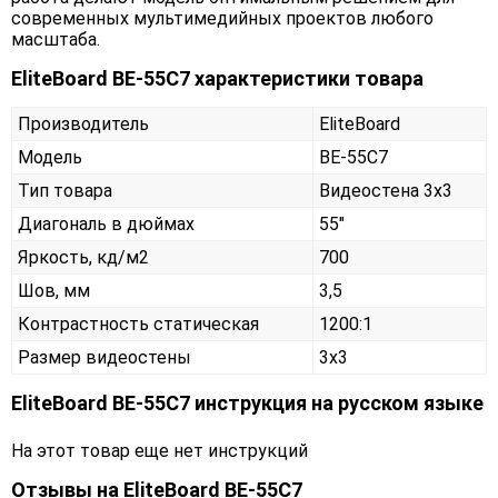
современных мультимедийных проектов любого
масштаба.
EliteBoard BE-55C7 характеристики товара
Производитель
EliteBoard
Модель
BE-55C7
Тип товара
Видеостена 3х3
Диагональ в дюймах
55"
Яркость, кд/м2
700
Шов, мм
3,5
Контрастность статическая
1200:1
Размер видеостены
3x3
EliteBoard BE-55C7 инструкция на русском языке
На этот товар еще нет инструкций
Отзывы на
EliteBoard BE-55C7