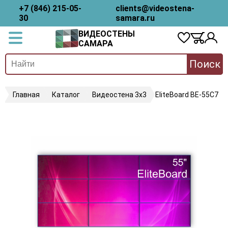
+7 (846) 215-05-
clients@videostena-
30
samara.ru
ВИДЕОСТЕНЫ
САМАРА
Поиск
Главная
Каталог
Видеостена 3х3
EliteBoard BE-55C7