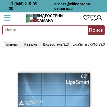
+7 (846) 215-05-
clients@videostena-
30
samara.ru
ВИДЕОСТЕНЫ
САМАРА
Поиск
Главная
Каталог
Видеостена 3х3
LigaSmart RV65.33.35