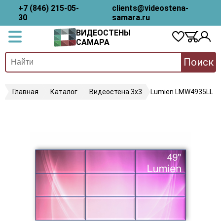
+7 (846) 215-05-
clients@videostena-
30
samara.ru
ВИДЕОСТЕНЫ
САМАРА
Поиск
Главная
Каталог
Видеостена 3х3
Lumien LMW4935LL