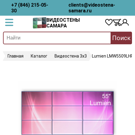
+7 (846) 215-05-
clients@videostena-
30
samara.ru
ВИДЕОСТЕНЫ
САМАРА
Поиск
Главная
Каталог
Видеостена 3х3
Lumien LMW5509LHR