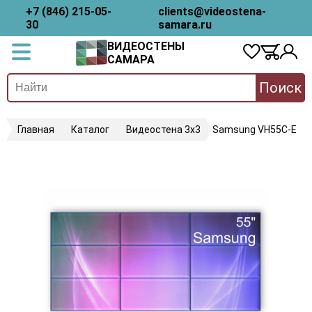
+7 (846) 215-05-
clients@videostena-
30
samara.ru
ВИДЕОСТЕНЫ
САМАРА
Поиск
Главная
Каталог
Видеостена 3х3
Samsung VH55C-E