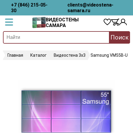
+7 (846) 215-05-
clients@videostena-
30
samara.ru
ВИДЕОСТЕНЫ
САМАРА
Поиск
Главная
Каталог
Видеостена 3х3
Samsung VM55B-U