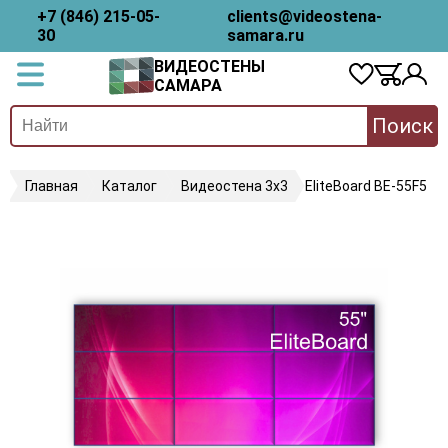
+7 (846) 215-05-
clients@videostena-
30
samara.ru
ВИДЕОСТЕНЫ
САМАРА
Поиск
Главная
Каталог
Видеостена 3х3
EliteBoard BE-55F5