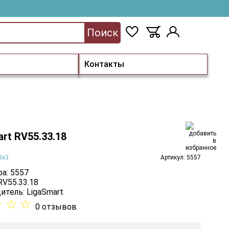
Поиск
Контакты
rt RV55.33.18
3х3
Артикул: 5557
а: 5557
RV55.33.18
итель:
LigaSmart
☆
☆
☆
0 отзывов