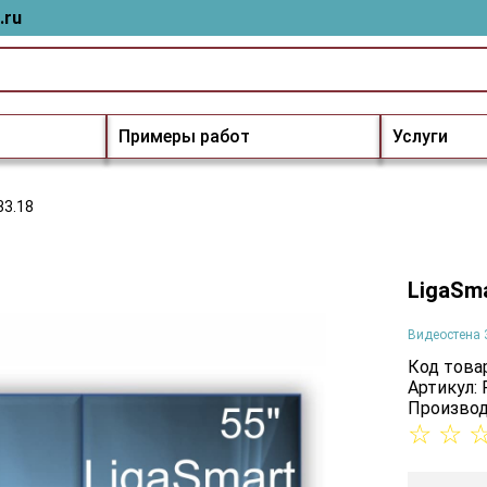
.ru
Примеры работ
Услуги
33.18
LigaSma
Видеостена 
Код товар
Артикул: 
Производ
☆
☆