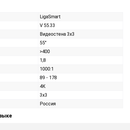
LigaSmart
V 55.33
Видеостена 3х3
55"
>400
1,8
1000:1
89 - 178
4К
3x3
Россия
языке