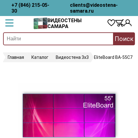
+7 (846) 215-05-
clients@videostena-
30
samara.ru
ВИДЕОСТЕНЫ
САМАРА
Поиск
Главная
Каталог
Видеостена 3х3
EliteBoard BA-55C7