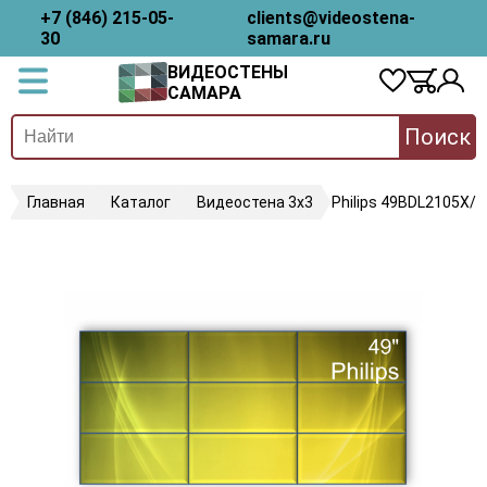
+7 (846) 215-05-
clients@videostena-
30
samara.ru
ВИДЕОСТЕНЫ
САМАРА
Поиск
Главная
Каталог
Видеостена 3х3
Philips 49BDL2105X/0