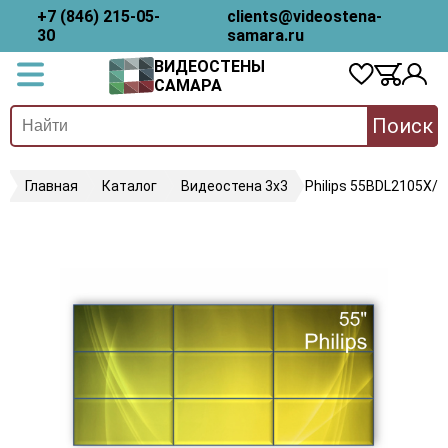
+7 (846) 215-05-
clients@videostena-
30
samara.ru
ВИДЕОСТЕНЫ
САМАРА
Поиск
Главная
Каталог
Видеостена 3х3
Philips 55BDL2105X/0