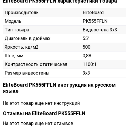
EliteBoard PK555FFLN характеристики товара
Производитель
EliteBoard
Модель
PK555FFLN
Тип товара
Видеостена 3х3
Диагональ в дюймах
55"
Яркость, кд/м2
500
Шов, мм
0,88
Контрастность статическая
1100:1
Размер видеостены
3x3
EliteBoard PK555FFLN инструкция на русском
языке
На этот товар еще нет инструкций
Отзывы на
EliteBoard PK555FFLN
На этот товар еще нет отзывов.