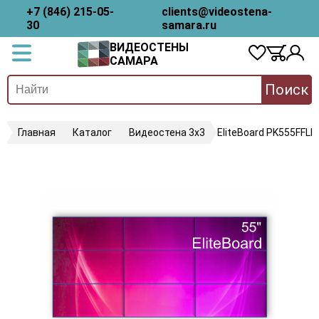
+7 (846) 215-05-
clients@videostena-
30
samara.ru
ВИДЕОСТЕНЫ
САМАРА
Поиск
Главная
Каталог
Видеостена 3х3
EliteBoard PK555FFLN