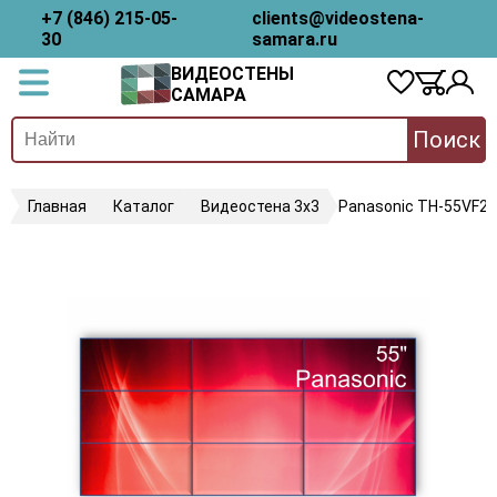
+7 (846) 215-05-
clients@videostena-
30
samara.ru
ВИДЕОСТЕНЫ
САМАРА
Поиск
Главная
Каталог
Видеостена 3х3
Panasonic TH-55VF2