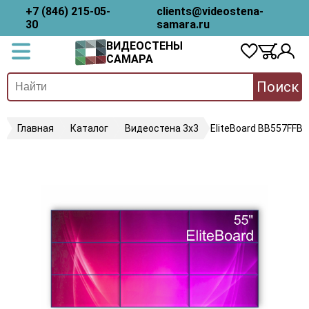
+7 (846) 215-05-
clients@videostena-
30
samara.ru
ВИДЕОСТЕНЫ
САМАРА
Поиск
Главная
Каталог
Видеостена 3х3
EliteBoard BB557FFB