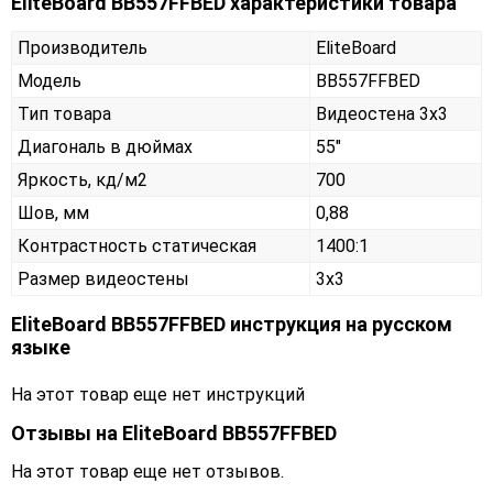
EliteBoard BB557FFBED характеристики товара
Производитель
EliteBoard
Модель
BB557FFBED
Тип товара
Видеостена 3х3
Диагональ в дюймах
55"
Яркость, кд/м2
700
Шов, мм
0,88
Контрастность статическая
1400:1
Размер видеостены
3x3
EliteBoard BB557FFBED инструкция на русском
языке
На этот товар еще нет инструкций
Отзывы на
EliteBoard BB557FFBED
На этот товар еще нет отзывов.