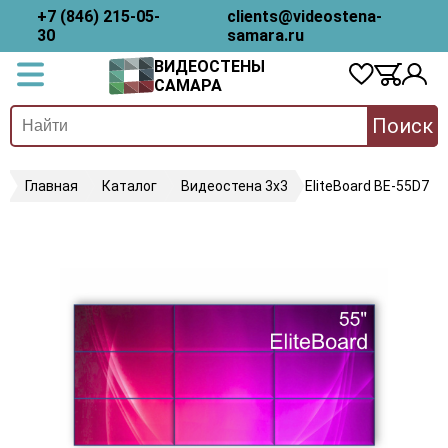
+7 (846) 215-05-
clients@videostena-
30
samara.ru
ВИДЕОСТЕНЫ
САМАРА
Поиск
Главная
Каталог
Видеостена 3х3
EliteBoard BE-55D7