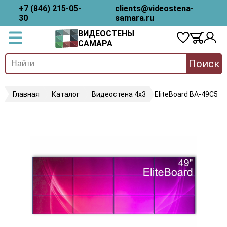
+7 (846) 215-05-
clients@videostena-
30
samara.ru
ВИДЕОСТЕНЫ
САМАРА
Поиск
Главная
Каталог
Видеостена 4х3
EliteBoard BA-49C5