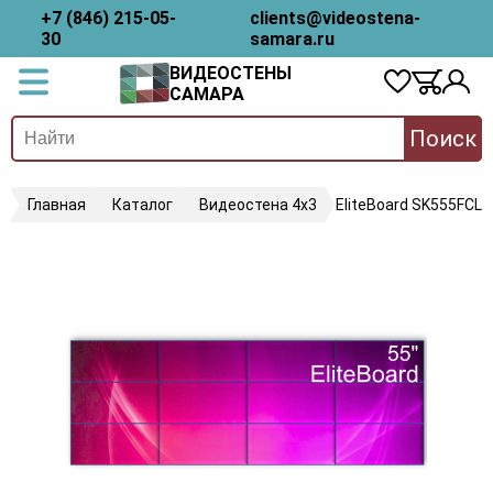
+7 (846) 215-05-
clients@videostena-
30
samara.ru
ВИДЕОСТЕНЫ
САМАРА
Поиск
Главная
Каталог
Видеостена 4х3
EliteBoard SK555FCLN