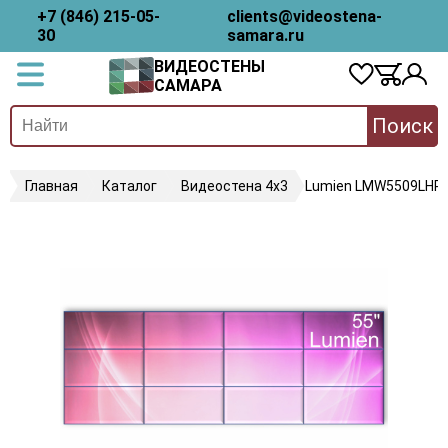
+7 (846) 215-05-
clients@videostena-
30
samara.ru
ВИДЕОСТЕНЫ
САМАРА
Поиск
Главная
Каталог
Видеостена 4х3
Lumien LMW5509LHR