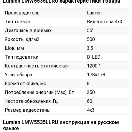
Lumien LMW5535LLRU характеристики товара
Производитель
Lumien
Тип товара
Видеостена 4х3
Диагональ в дюймах
55"
Яркость, кд/м2
500
Шов, мм
3,5
Тип подсветки
D-LED
Контрастность статическая
1200:1
Углы обзора
178x178
Время отклика, мс
8
Потребление энергии (Max), Вт
250
Частота обновления, Гц
60
Размер видеостены
4x3
Lumien LMW5535LLRU инструкция на русском
языке