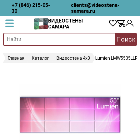
+7 (846) 215-05-
clients@videostena-
30
samara.ru
ВИДЕОСТЕНЫ
САМАРА
Поиск
Главная
Каталог
Видеостена 4х3
Lumien LMW5535LLR