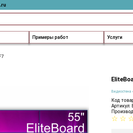
.ru
Примеры работ
Услуги
F7
EliteBo
Видеостена 
Код товар
Артикул:
Производ
☆
☆