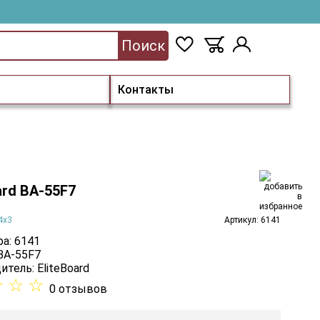
Поиск
Контакты
ard BA-55F7
4х3
Артикул: 6141
а: 6141
 BA-55F7
итель:
EliteBoard
☆
☆
☆
0 отзывов