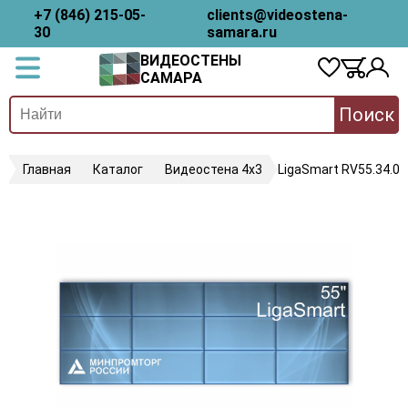
+7 (846) 215-05-
clients@videostena-
30
samara.ru
ВИДЕОСТЕНЫ
САМАРА
Поиск
Главная
Каталог
Видеостена 4х3
LigaSmart RV55.34.08