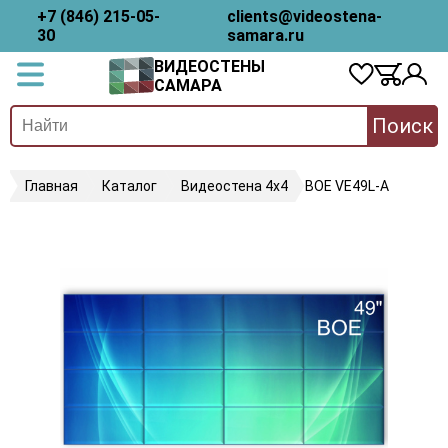
+7 (846) 215-05-
clients@videostena-
30
samara.ru
ВИДЕОСТЕНЫ
САМАРА
Поиск
Главная
Каталог
Видеостена 4х4
BOE VE49L-A